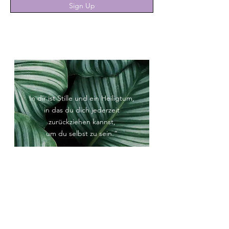
Sign Up
In dir ist Stille und ein Heiligtum,
in das du dich jederzeit
zurückziehen kannst,
um du selbst zu sein.“
Hermann Hesse